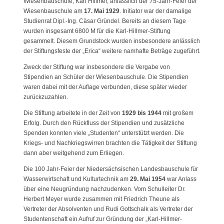
Wiesenbauschule, Karl Hillmer, anlässlich der 75-Jahr-Feier der
Wiesenbauschule am
17. Mai 1929
. Initiator war der damalige
Studienrat Dipl.-Ing. Cäsar Gründel. Bereits an diesem Tage
wurden insgesamt 6800 M für die Karl-Hillmer-Stiftung
gesammelt. Diesem Grundstock wurden insbesondere anlässlich
der Stiftungsfeste der „Erica“ weitere namhafte Beträge zugeführt.
Zweck der Stiftung war insbesondere die Vergabe von
Stipendien an Schüler der Wiesenbauschule. Die Stipendien
waren dabei mit der Auflage verbunden, diese später wieder
zurückzuzahlen.
Die Stiftung arbeitete in der Zeit von
1929 bis 1944
mit großem
Erfolg. Durch den Rückfluss der Stipendien und zusätzliche
Spenden konnten viele „Studenten“ unterstützt werden. Die
Kriegs- und Nachkriegswirren brachten die Tätigkeit der Stiftung
dann aber weitgehend zum Erliegen.
Die 100 Jahr-Feier der Niedersächsischen Landesbauschule für
Wasserwirtschaft und Kulturtechnik am
29. Mai 1954
war Anlass
über eine Neugründung nachzudenken. Vom Schulleiter Dr.
Herbert Meyer wurde zusammen mit Friedrich Theune als
Vertreter der Absolventen und Rudi Gottschalk als Vertreter der
Studentenschaft ein Aufruf zur Gründung der „Karl-Hillmer-