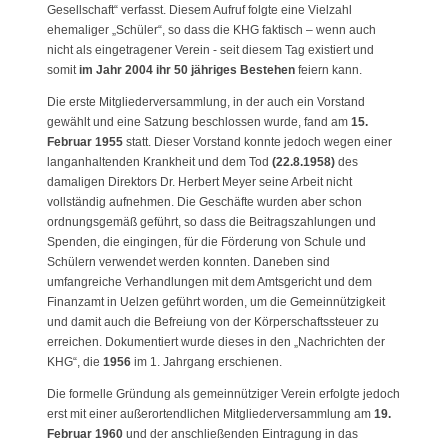
Gesellschaft“ verfasst. Diesem Aufruf folgte eine Vielzahl
ehemaliger „Schüler“, so dass die KHG faktisch – wenn auch
nicht als eingetragener Verein - seit diesem Tag existiert und
somit
im Jahr 2004 ihr 50 jähriges Bestehen
feiern kann.
Die erste Mitgliederversammlung, in der auch ein Vorstand
gewählt und eine Satzung beschlossen wurde, fand am
15.
Februar 1955
statt. Dieser Vorstand konnte jedoch wegen einer
langanhaltenden Krankheit und dem Tod
(22.8.1958)
des
damaligen Direktors Dr. Herbert Meyer seine Arbeit nicht
vollständig aufnehmen. Die Geschäfte wurden aber schon
ordnungsgemäß geführt, so dass die Beitragszahlungen und
Spenden, die eingingen, für die Förderung von Schule und
Schülern verwendet werden konnten. Daneben sind
umfangreiche Verhandlungen mit dem Amtsgericht und dem
Finanzamt in Uelzen geführt worden, um die Gemeinnützigkeit
und damit auch die Befreiung von der Körperschaftssteuer zu
erreichen. Dokumentiert wurde dieses in den „Nachrichten der
KHG“, die
1956
im 1. Jahrgang erschienen.
Die formelle Gründung als gemeinnütziger Verein erfolgte jedoch
erst mit einer außerortendlichen Mitgliederversammlung am
19.
Februar 1960
und der anschließenden Eintragung in das