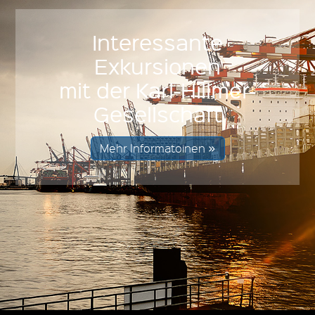
Interessante
Exkursionen
mit der Karl-Hillmer-
Gesellschaft
Mehr Informatoinen